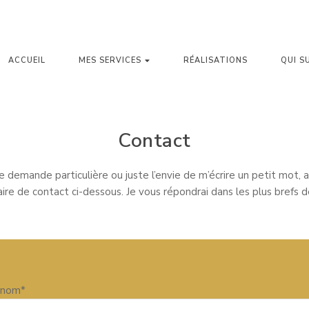
AISON
ACCUEIL
MES SERVICES
RÉALISATIONS
QUI SU
Contact
 demande particulière ou juste l’envie de m’écrire un petit mot, a
laire de contact ci-dessous. Je vous répondrai dans les plus brefs dé
énom*