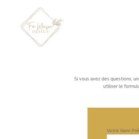
L'ATELIER FÉE M
L'Art du 100% Fait Maison
Si vous avez des questions, une
utiliser le formu
Votre Nom Pr