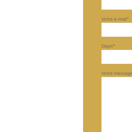
Votre e-mail*
Objet*
Votre messag